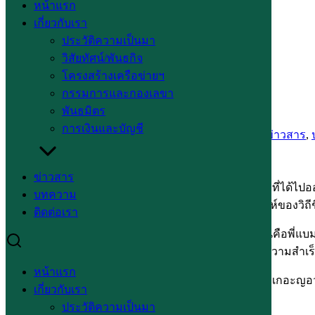
หน้าแรก
Skip
เกี่ยวกับเรา
to
Search
Search
content
ประวัติความเป็นมา
for:
รถตู้อัจฉริยะกะเหรี่ยงหัวใจรักศิลปะ
วิสัยทัศน์/พันธกิจ
โครงสร้างเครือข่ายฯ
รถตู้อัจฉริยะกะเหรี่ยงหัวใจรักศิลปะ
กรรมการและกองเลขา
พันธมิตร
การเงินและบัญชี
สิงหาคม 14, 2023
กันยายน 25, 2023
admin
ข่าวสาร
,
ข่าวสาร
ประเสริฐ พนาไพโรจน์ ” ชนเผ่าปกาเกอะญอ (กะเหรี่ยง) ที่ได้ไ
บทความ
อะญอ (กะเหรี่ยง) ให้ผู้คนได้รู้จัก และสัมผัสกลิ่นอายเสน่ห์ของว
ติดต่อเรา
ถ่ายทอดผลงานภาพวาด “บุคคลผู้เป็นแรงบันดาลใจ” นั่นคือพี่แ
ย่อท้อต่ออุปสรรค และก้าวข้ามกำแพงภาษาจนประสบความสำเร็จ 
หน้าแรก
สามารถติดตามผลงานของรถตู้ได้ทางเพจ Karen art ปว่าเกอะญอ
เกี่ยวกับเรา
ประวัติความเป็นมา